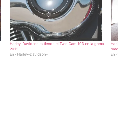
Harley-Davidson extiende el Twin Cam 103 en la gama
Harl
2012
rued
En «Harley-Davidson»
En «