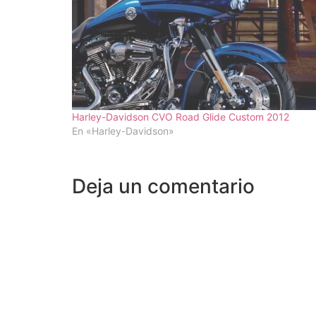
Harley-Davidson CVO Road Glide Custom 2012
En «Harley-Davidson»
Deja un comentario