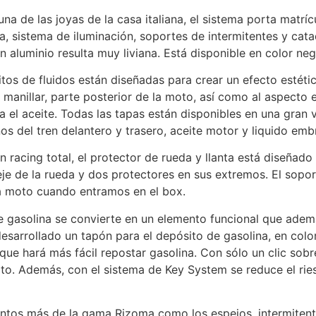
na de las joyas de la casa italiana, el sistema porta matríc
a, sistema de iluminación, soportes de intermitentes y cat
n aluminio resulta muy liviana. Está disponible en color neg
tos de fluidos están diseñadas para crear un efecto estét
 manillar, parte posterior de la moto, así como al aspecto 
ra el aceite. Todas las tapas están disponibles en una gran 
nos del tren delantero y trasero, aceite motor y liquido em
n racing total, el protector de rueda y llanta está diseñad
eje de la rueda y dos protectores en sus extremos. El soport
la moto cuando entramos en el box.
e gasolina se convierte en un elemento funcional que ade
esarrollado un tapón para el depósito de gasolina, en color
que hará más fácil repostar gasolina. Con sólo un clic sobre
sito. Además, con el sistema de Key System se reduce el ri
tos más de la gama Rizoma como los espejos, intermitent