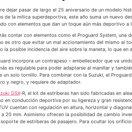
re dejar pasar de largo el 25 aniversario de un modelo hist
es de la mítica superdeportiva, este año suma un nuevo des
ndo con elementos que dan un toque aún más deportivo a 
drás contar con elementos como el Proguard System, una de
no es otro que evitar un mal accionamiento del mismo al to
 la posible incidencia del aire sobre la maneta, lo que en
guard incorpora un contrapeso – embellecedor que va unido 
s es regulable para poder adaptarse al manillar y también 
 un solo tornillo. Para combinar con la Suzuki, el Proguar
oro y negro, y requiere de adaptador.
zuki GSX
-R, el kit de estriberas han sido fabricadas en ale
so en conducción deportiva por su ligereza y gran resistenci
V cuentan con regulación en altura, horizontal y diagonal
 a 20 mm. Asimismo ofrecen la posibilidad de cambio inver
 soporte de estriberas de pasajero. Para ocultar los orific