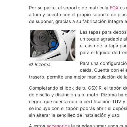
Por su parte, el soporte de matrícula
FOX
es u
altura y cuenta con el propio soporte de plac
de suponer, gracias a su fabricación íntegra e
Las tapas para depósi
un toque agradable al
el caso de la tapa pa
para el líquido de fre
Para una configuració
© Rizoma.
caída. Cuenta con el 
trasero, permite una mejor manipulación de 
Completando el look de tu GSX-R, el tapón d
de diseño y distinción a tu moto. Rizoma ha d
negro, que cuenta con la certificación TUV y 
se incluye con el tapón podrás abrir el depó
sin alterar la sencillez de instalación y uso.
A estos
accesorios
le puedes sumar unos cuan