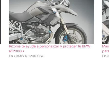
Rizoma te ayuda a personalizar y proteger tu BMW
Más 
R1200GS
par
En «BMW R 1200 GS»
En 