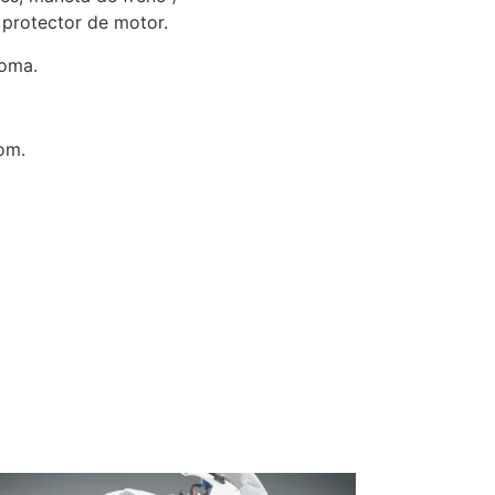
 protector de motor.
oma.
om.