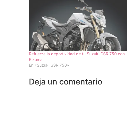
Refuerza la deportividad de tu Suzuki GSR 750 con
Rizoma
En «Suzuki GSR 750»
Deja un comentario