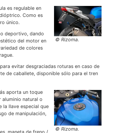
ula es regulable en
adióptrico. Como es
ro único.
ico deportivo, dando
© Rizoma.
estético del motor en
variedad de colores
brague.
o para evitar desgraciadas roturas en caso de
e de caballete, disponible sólo para el tren
más aporta un toque
 aluminio natural o
 la llave especial que
esgo de manipulación,
© Rizoma.
es, maneta de freno /