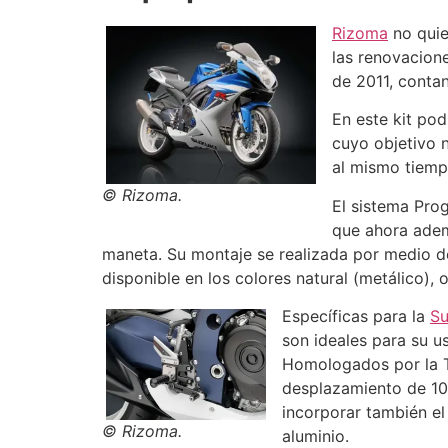
Rizoma
no quie
las renovacion
de 2011, conta
En este kit po
cuyo objetivo 
al mismo tiempo
© Rizoma.
El sistema Pro
que ahora ademá
maneta. Su montaje se realizada por medio de
disponible en los colores natural (metálico), 
Específicas para la
Su
son ideales para su u
Homologados por la TU
desplazamiento de 10
incorporar también el
© Rizoma.
aluminio.