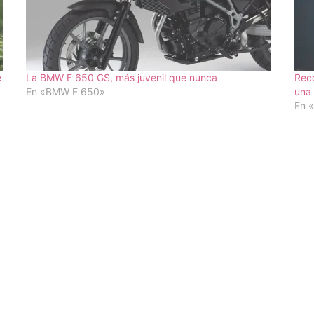
e
La BMW F 650 GS, más juvenil que nunca
Reco
En «BMW F 650»
una
En 