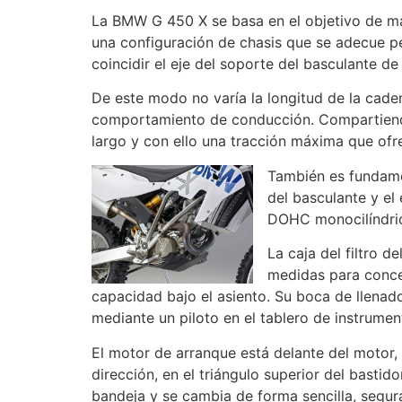
La BMW G 450 X se basa en el objetivo de ma
una configuración de chasis que se adecue pe
coincidir el eje del soporte del basculante de
De este modo no varía la longitud de la caden
comportamiento de conducción. Compartiendo
largo y con ello una tracción máxima que ofr
También es fundamen
del basculante y el
DOHC monocilíndric
La caja del filtro 
medidas para concen
capacidad bajo el asiento. Su boca de llenado
mediante un piloto en el tablero de instrumen
El motor de arranque está delante del motor, 
dirección, en el triángulo superior del basti
bandeja y se cambia de forma sencilla, segura