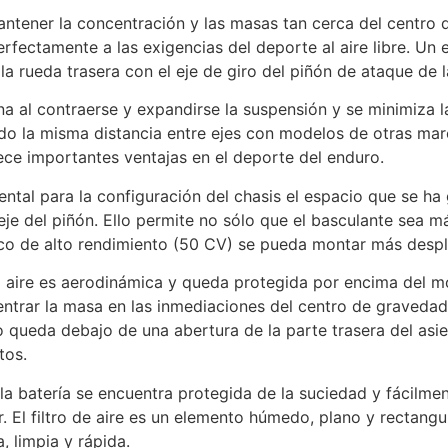
ntener la concentración y las masas tan cerca del centro
rfectamente a las exigencias del deporte al aire libre. Un
 la rueda trasera con el eje de giro del piñón de ataque de 
a al contraerse y expandirse la suspensión y se minimiza la
 la misma distancia entre ejes con modelos de otras marc
ece importantes ventajas en el deporte del enduro.
tal para la configuración del chasis el espacio que se ha 
 eje del piñón. Ello permite no sólo que el basculante sea 
o de alto rendimiento (50 CV) se pueda montar más despl
del aire es aerodinámica y queda protegida por encima del mo
trar la masa en las inmediaciones del centro de gravedad h
 queda debajo de una abertura de la parte trasera del asie
tos.
la batería se encuentra protegida de la suciedad y fácilment
dor. El filtro de aire es un elemento húmedo, plano y rectan
, limpia y rápida.