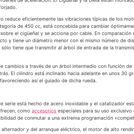
órdenes de aceleración. El cigüeñal y la biela están montad
forjado.
do reduce eficientemente las vibraciones típicas de los mot
ategoría de 450 cc, está concebida para cambiar óptimame
sobre el cigüeñal y se acciona por cable. En comparación 
 y tiene un diámetro menor con el mismo número de disco
sólo tiene que transmitir al árbol de entrada de la transmi
de cambios a través de un árbol intermedio con función de v
trás. El cilindro está inclinado hacia adelante en unos 30 
 favoreciendo así el guiado de dicha rueda.
 serie está hecho de acero inoxidable y el catalizador está 
ofrecen, como
accesorios
especiales para su uso exclusivo 
sibilidad de conmutar a una extrema programación «compet
 alternador y del arranque eléctrico, el motor de alto re