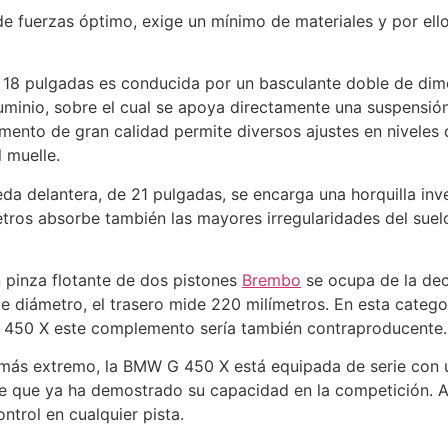
de fuerzas óptimo, exige un mínimo de materiales y por ello
e 18 pulgadas es conducida por un basculante doble de dim
uminio, sobre el cual se apoya directamente una suspensió
emento de gran calidad permite diversos ajustes en nivele
 muelle.
eda delantera, de 21 pulgadas, se encarga una horquilla inv
tros absorbe también las mayores irregularidades del suel
 pinza flotante de dos pistones
Brembo
se ocupa de la dec
e diámetro, el trasero mide 220 milímetros. En esta catego
a G 450 X este complemento sería también contraproducente.
 más extremo, la BMW G 450 X está equipada de serie con un
ble que ya ha demostrado su capacidad en la competición. 
trol en cualquier pista.