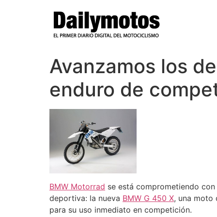
Ir
al
contenido
Avanzamos los det
enduro de compet
BMW
Motorrad
se está comprometiendo con l
deportiva: la nueva
BMW G 450 X
, una moto 
para su uso inmediato en competición.