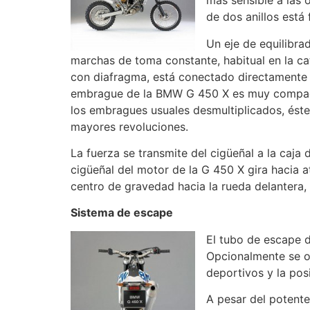
más sensible a las 
de dos anillos está 
Un eje de equilibra
marchas de toma constante, habitual en la c
con diafragma, está conectado directamente 
embrague de la BMW G 450 X es muy compacto
los embragues usuales desmultiplicados, éste 
mayores revoluciones.
La fuerza se transmite del cigüeñal a la caja 
cigüeñal del motor de la G 450 X gira hacia a
centro de gravedad hacia la rueda delantera,
Sistema de escape
El tubo de escape de
Opcionalmente se 
deportivos y la po
A pesar del potente