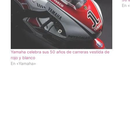
En 
Yamaha celebra sus 50 años de carreras vestida de
rojo y blanco
En «Yamaha»