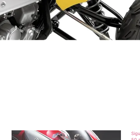
Sigu
50 a