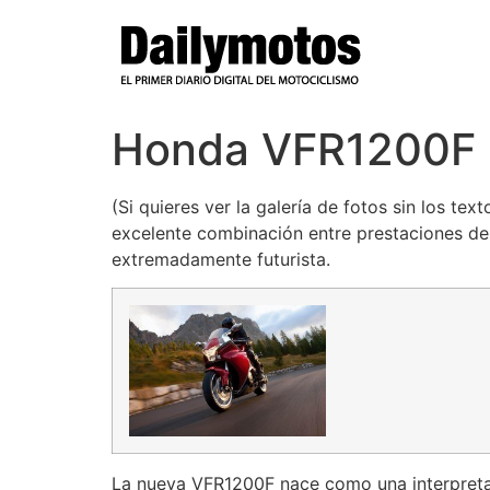
Ir
al
contenido
Honda VFR1200F
(Si quieres ver la galería de fotos sin los t
excelente combinación entre prestaciones dep
extremadamente futurista.
La nueva VFR1200F nace como una interpretac