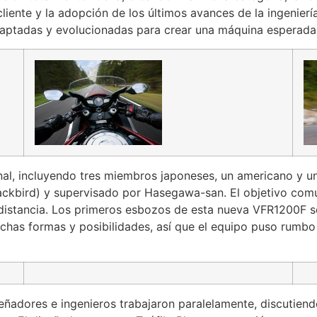
liente y la adopción de los últimos avances de la ingenierí
daptadas y evolucionadas para crear una máquina esperada
al, incluyendo tres miembros japoneses, un americano y un
ackbird) y supervisado por Hasegawa-san. El objetivo com
 distancia. Los primeros esbozos de esta nueva VFR1200F se
as formas y posibilidades, así que el equipo puso rumbo 
eñadores e ingenieros trabajaron paralelamente, discutien