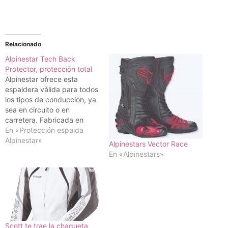
Relacionado
Alpinestar Tech Back
Protector, protección total
Alpinestar ofrece esta
espaldera válida para todos
los tipos de conducción, ya
sea en circuito o en
carretera. Fabricada en
tallas s-m-l, esta espaldera
En «Protección espalda
se caracteriza por su
Alpinestar»
Alpinestars Vector Race
sistema de absorción de
En «Alpinestars»
impacto con enganche de
torsión cruzado, zona
central flexible que se
adapta y mueve igual que
el cuerpo, polímero
expandido para…
Scott te trae la chaqueta