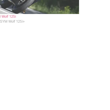
 Wolf 125i
«SYM Wolf 125i»