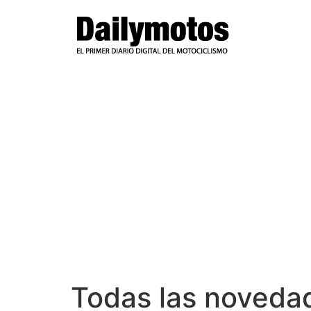
Ir
al
contenido
Todas las noveda