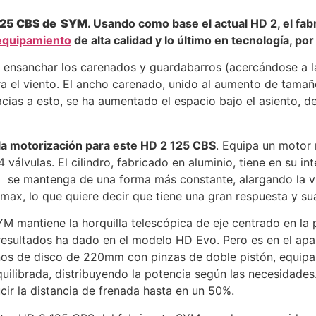
125 CBS de SYM
. Usando como base el actual HD 2, el fa
equipamiento
de alta calidad y lo último en tecnología, p
 ensanchar los carenados y guardabarros (acercándose a l
ra el viento. El ancho carenado, unido al aumento de tamañ
acias a esto, se ha aumentado el espacio bajo el asiento, d
la motorización para este HD 2 125 CBS
. Equipa un motor
 válvulas. El cilindro, fabricado en aluminio, tiene en su i
y se mantenga de una forma más constante, alargando la vi
ax, lo que quiere decir que tiene una gran respuesta y su
YM mantiene la horquilla telescópica de eje centrado en la
 resultados ha dado en el modelo HD Evo. Pero es en el ap
nos de disco de 220mm con pinzas de doble pistón, equipa
ilibrada, distribuyendo la potencia según las necesidades
ir la distancia de frenada hasta en un 50%.