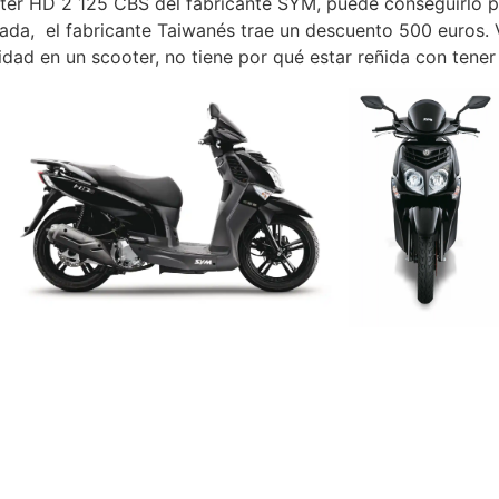
ter HD 2 125 CBS del fabricante SYM, puede conseguirlo p
tada, el fabricante Taiwanés trae un descuento 500 euros.
idad en un scooter, no tiene por qué estar reñida con tene