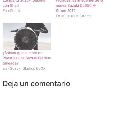
Equipa tu Suzuki Gladius
Filtradas las imágenes de la
con Shad
nueva Suzuki DL650 V-
En «Shad»
Strom 2012
En «Suzuki V-Strom»
¿Sabías que la moto de
Priest es una Suzuki Gladius
tuneada?
En «Suzuki Gladius 650»
Deja un comentario