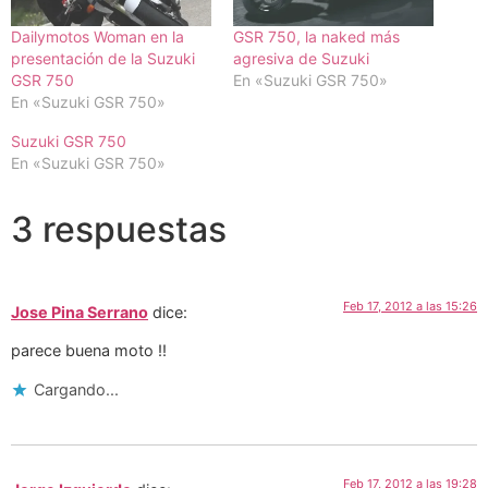
Dailymotos Woman en la
GSR 750, la naked más
presentación de la Suzuki
agresiva de Suzuki
GSR 750
En «Suzuki GSR 750»
En «Suzuki GSR 750»
Suzuki GSR 750
En «Suzuki GSR 750»
3 respuestas
Feb 17, 2012 a las 15:26
Jose Pina Serrano
dice:
parece buena moto !!
Cargando...
Feb 17, 2012 a las 19:28