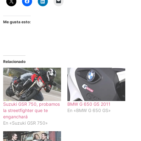
Me gusta esto:
Relacionado
Suzuki GSR 750, probamos
BMW G 650 GS 2011
la streetfighter que te
En «BMW G 650 GS»
enganchará
En «Suzuki GSR 750»