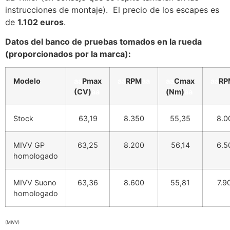
instrucciones de montaje). El precio de los escapes es
de
1.102 euros
.
Datos del banco de pruebas tomados en la rueda
(proporcionados por la marca):
Modelo
aa
Pmax
aa
RPM
aa
aa
Cmax
aa
RP
(CV)
aa
(Nm)
aa
Stock
63,19
8.350
55,35
8.0
MIVV GP
63,25
8.200
56,14
6.5
homologado
MIVV Suono
63,36
8.600
55,81
7.9
homologado
(MIVV)