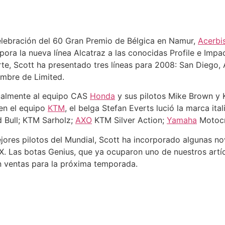
lebración del 60 Gran Premio de Bélgica en Namur,
Acerbi
pora la nueva línea Alcatraz a las conocidas Profile e Im
rte, Scott ha presentado tres líneas para 2008: San Diego, 
ombre de Limited.
ualmente al equipo CAS
Honda
y sus pilotos Mike Brown y
en el equipo
KTM
, el belga Stefan Everts lució la marca it
 Bull; KTM Sarholz;
AXO
KTM Silver Action;
Yamaha
Motocr
jores pilotos del Mundial, Scott ha incorporado algunas
X. Las botas Genius, que ya ocuparon uno de nuestros artí
n ventas para la próxima temporada.