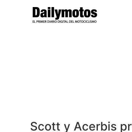
Ir
al
contenido
Scott y Acerbis p