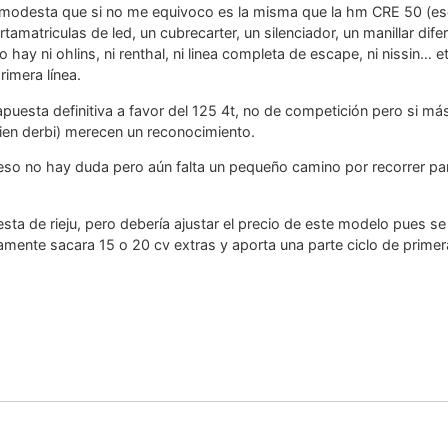
 modesta que si no me equivoco es la misma que la hm CRE 50 (eso
rtamatriculas de led, un cubrecarter, un silenciador, un manillar dif
hay ni ohlins, ni renthal, ni linea completa de escape, ni nissin… 
rimera línea.
puesta definitiva a favor del 125 4t, no de competición pero si m
bien derbi) merecen un reconocimiento.
 eso no hay duda pero aún falta un pequeño camino por recorrer pa
a de rieju, pero debería ajustar el precio de este modelo pues se 
amente sacara 15 o 20 cv extras y aporta una parte ciclo de prim