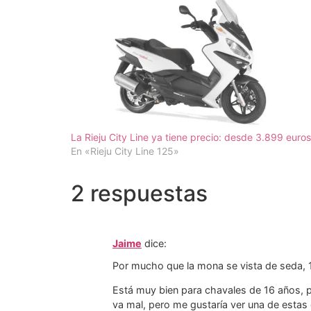
La Rieju City Line ya tiene precio: desde 3.899 euros
En «Rieju City Line 125»
2 respuestas
Jaime
dice:
Por mucho que la mona se vista de seda, 
Está muy bien para chavales de 16 años, p
va mal, pero me gustaría ver una de estas