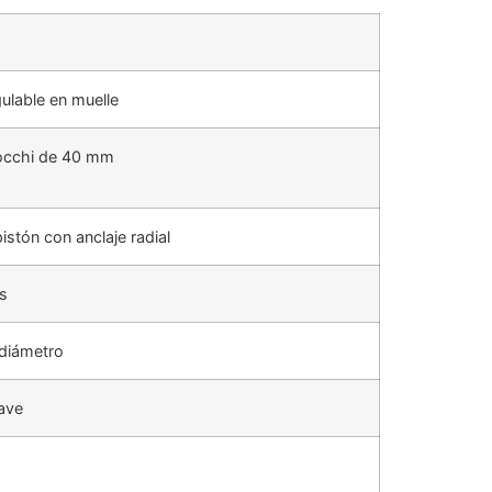
ulable en muelle
zocchi de 40 mm
istón con anclaje radial
s
diámetro
ave