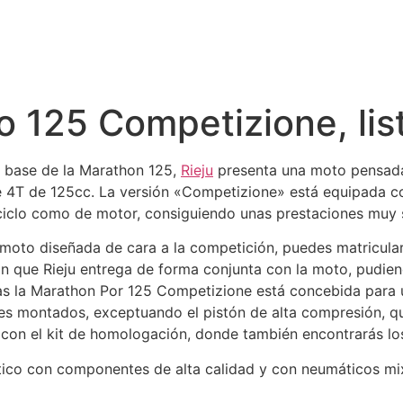
o 125 Competizione, lis
a base de la Marathon 125,
Rieju
presenta una moto pensada
 4T de 125cc. La versión «Competizione» está equipada co
 ciclo como de motor, consiguiendo unas prestaciones muy s
moto diseñada de cara a la competición, puedes matricularla
n que Rieju entrega de forma conjunta con la moto, pudiend
s la Marathon Por 125 Competizione está concebida para u
s montados, exceptuando el pistón de alta compresión, que
con el kit de homologación, donde también encontrarás los 
co con componentes de alta calidad y con neumáticos mixto