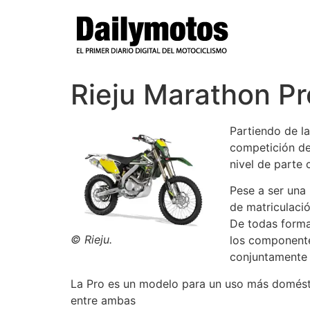
Ir
al
contenido
Rieju Marathon Pr
Partiendo de l
competición de
nivel de parte
Pese a ser una 
de matriculació
De todas forma
© Rieju.
los componente
conjuntamente 
La Pro es un modelo para un uso más domésti
entre ambas