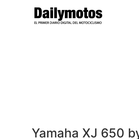
Ir
al
contenido
Yamaha XJ 650 by