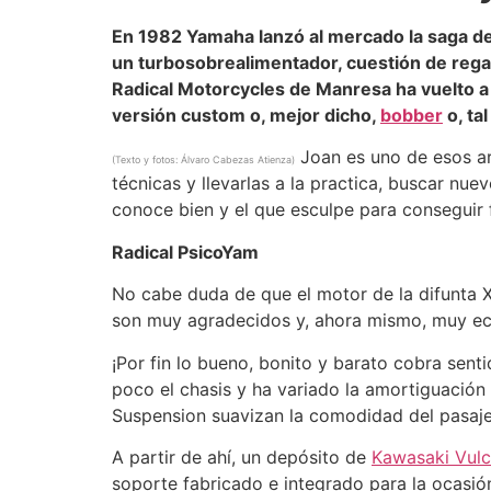
En 1982 Yamaha lanzó al mercado la saga de t
un turbosobrealimentador, cuestión de regal
Radical Motorcycles de Manresa ha vuelto a 
versión custom o, mejor dicho,
bobber
o, ta
Joan es uno de esos art
(Texto y fotos: Álvaro Cabezas Atienza)
técnicas y llevarlas a la practica, buscar nu
conoce bien y el que esculpe para conseguir 
Radical PsicoYam
No cabe duda de que el motor de la difunta X
son muy agradecidos y, ahora mismo, muy eco
¡Por fin lo bueno, bonito y barato cobra sent
poco el chasis y ha variado la amortiguació
Suspension suavizan la comodidad del pasaje
A partir de ahí, un depósito de
Kawasaki
Vul
soporte fabricado e integrado para la ocasió