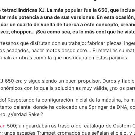
etracilíndricas XJ. La más popular fue la 650, que incluso
ar más potencia a una de sus versiones. En esta ocasión
dar un cuarto de vuelta de tuerca a este concepto, crean
l vez, chopper… ¡Sea como sea, es lo más cool que he vist
esanos que disfrutan con su trabajo: fabricar piezas, inge
evos acabados, hacer motos desde cero… El metal es su mate
finalizar obras como la que nos ocupa en estas páginas.
J 650 era y sigue siendo un buen propulsor. Duros y fiable
nómicos con lo que la solución es muy válida, ¿no os par
ido! Respetando la configuración inicial de la máquina, ha 
n tanto delante, donde ha colocado una Springer de DNA, 
ro. ¿Verdad Rakel?
can
500; un guardabarros trasero del catálogo de Custom 
n; unos escapes Trumpet cromados que señalan el cielo, y 