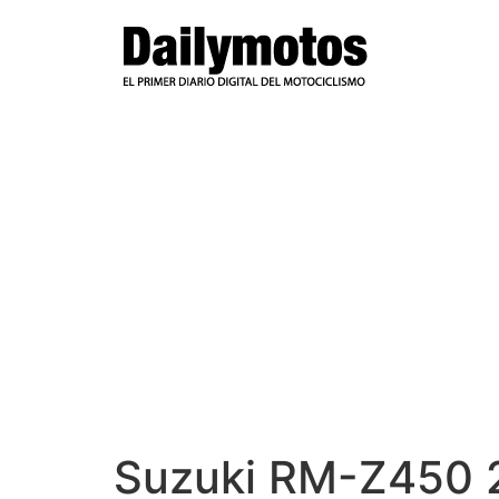
Ir
al
contenido
Suzuki RM-Z450 