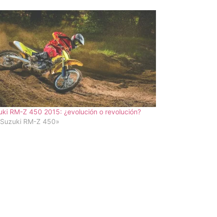
ki RM-Z 450 2015: ¿evolución o revolución?
«Suzuki RM-Z 450»