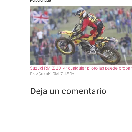
Relacionado
Suzuki RM-Z 2014: cualquier piloto las puede probar
En «Suzuki RM-Z 450»
Deja un comentario