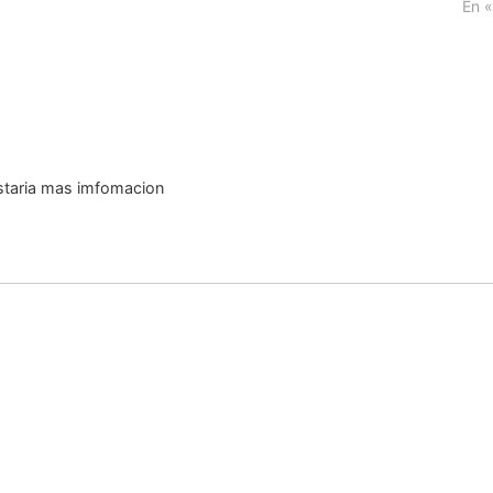
En «
staria mas imfomacion