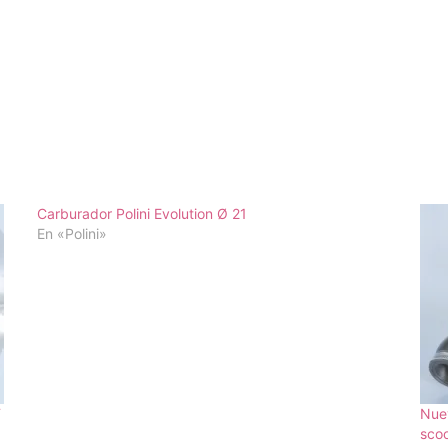
Carburador Polini Evolution Ø 21
En «Polini»
T
Nuev
scoo