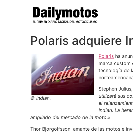
Ir
al
contenido
Polaris adquiere 
Polaris
ha anunc
marca custom 
tecnología de l
norteamericana
Stephen Julius,
utilizará sus c
© Indian.
el relanzamient
Indian. La her
ampliado del mercado de la moto
.»
Thor Bjorgolfsson, amante de las motos e inv