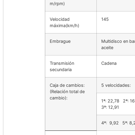
m/rpm)
Velocidad
145
máxima(km/h)
Embrague
Multidisco en b
aceite
Transmisión
Cadena
secundaria
Caja de cambios:
5 velocidades:
(Relación total de
cambio):
1ª: 22,78
2ª: 16
3ª: 12,91
4ª:
9,92
5ª: 8,