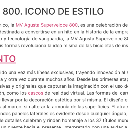
800. ICONO DE ESTILO
nico, la
MV Agusta Superveloce 800
, es una celebración de
stinada a convertirse en un hito en la historia de la emp
do y tecnología de vanguardia, la MV Agusta Superveloce 
s formas revoluciona la idea misma de las bicicletas de ins
NTO
ido una vez más líneas exclusivas, trayendo innovación a
na y otra vez durante muchos años. Desde las primeras etapa
sivas y originales que capturan la imaginación con el uso 
ión, como los
cascos
de realidad virtual. Las formas del ca
se llevar por la decoración estética por sí misma. El diseño
 al marco, sin alterar la armonía de las superficies. El atra
andes paneles laterales es evidente desde cualquier ángulo,
de detalles celebran y rinden homenaje a los 37 títulos mu
n puente hacia el presente, interpretado con una audacia 