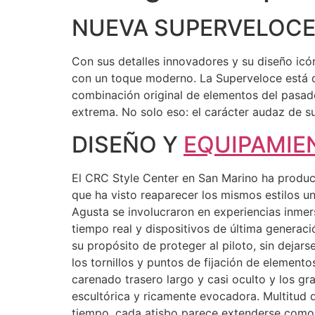
NUEVA SUPERVELOCE 
Con sus detalles innovadores y su diseño icó
con un toque moderno. La Superveloce está de
combinación original de elementos del pasa
extrema. No solo eso: el carácter audaz de su
DISEÑO Y
EQUIPAMIE
El CRC Style Center en San Marino ha produc
que ha visto reaparecer los mismos estilos u
Agusta se involucraron en experiencias inmer
tiempo real y dispositivos de última generac
su propósito de proteger al piloto, sin dejar
los tornillos y puntos de fijación de elementos
carenado trasero largo y casi oculto y los gr
escultórica y ricamente evocadora. Multitud 
tiempo, cada atisbo parece extenderse como u