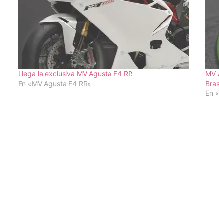
Llega la exclusiva MV Agusta F4 RR
MV A
En «MV Agusta F4 RR»
Bras
En 