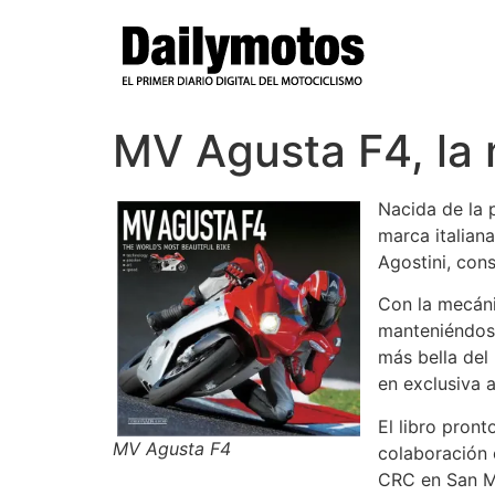
Ir
al
contenido
MV Agusta F4, la 
Nacida de la 
marca italian
Agostini, cons
Con la mecáni
manteniéndos
más bella del
en exclusiva 
El libro pront
MV Agusta F4
colaboración 
CRC en San Ma