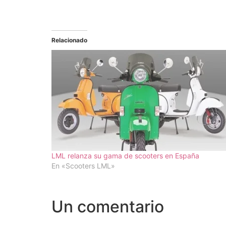
Relacionado
LML relanza su gama de scooters en España
En «Scooters LML»
Un comentario