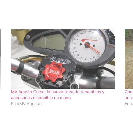
MV Agusta Corse, la nueva línea de recambios y
Can
accesorios disponible en mayo
acce
En «MV Agusta»
En «