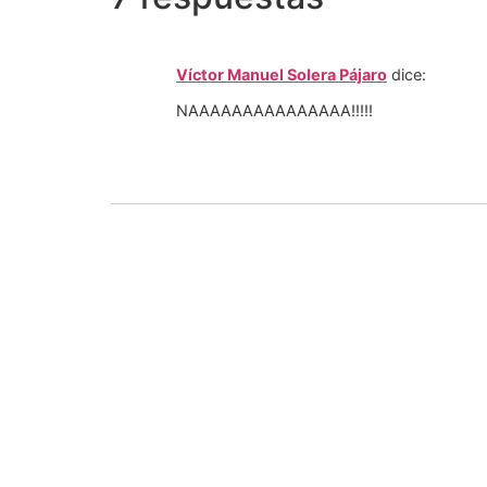
Víctor Manuel Solera Pájaro
dice:
NAAAAAAAAAAAAAAA!!!!!