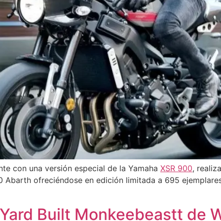
ante con una versión especial de la Yamaha
XSR 900
, reali
 Abarth ofreciéndose en edición limitada a 695 ejemplares
Yard Built Monkeebeastt de