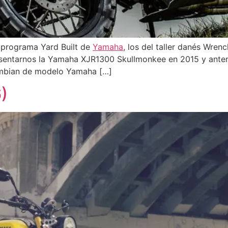
l programa Yard Built de
Yamaha
, los del taller danés Wre
esentarnos la Yamaha XJR1300 Skullmonkee en 2015 y anter
ambian de modelo Yamaha […]
)