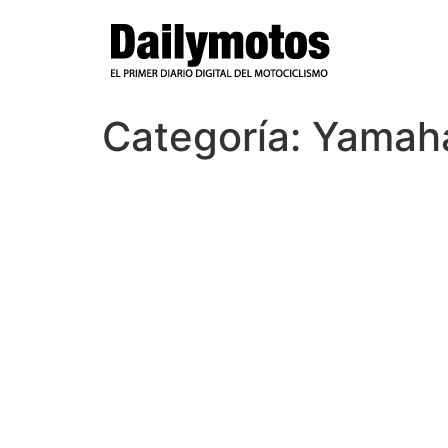
Ir
al
contenido
Categoría:
Yamah