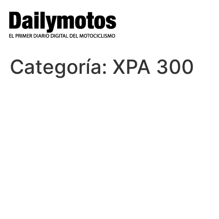
Ir
al
contenido
Categoría:
XPA 300