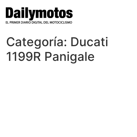
Ir
al
contenido
Categoría:
Ducati
1199R Panigale