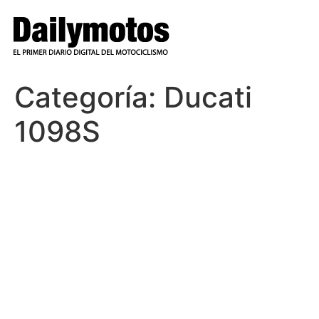
Ir
al
contenido
Categoría:
Ducati
1098S