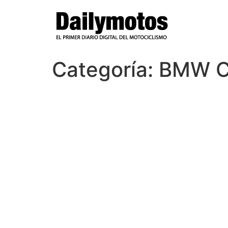
Ir
al
contenido
Categoría:
BMW C