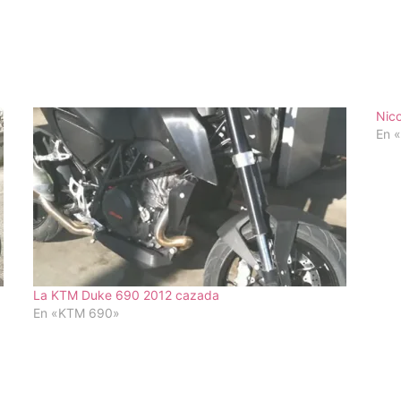
Nico
En «
La KTM Duke 690 2012 cazada
En «KTM 690»