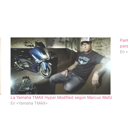
Pant
para
En 
La Yamaha TMAX Hyper Modified según Marcus Waltz
En «Yamaha TMAX»