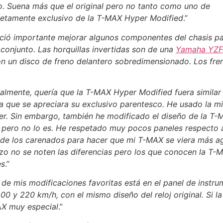
to. Suena más que el original pero no tanto como uno de
letamente exclusivo de la T-MAX Hyper Modified
.”
ció importante mejorar algunos componentes del chasis p
 conjunto. Las horquillas invertidas son de una
Yamaha YZF
on un disco de freno delantero sobredimensionado. Los fren
almente, quería que la T-MAX Hyper Modified fuera similar
a que se apreciara su exclusivo parentesco. He usado la mi
ser. Sin embargo, también he modificado el diseño de la T-
l pero no lo es. He respetado muy pocos paneles respecto a 
de los carenados para hacer que mi T-MAX se viera más ag
azo no se noten las diferencias pero los que conocen la T-
es
.”
de mis modificaciones favoritas está en el panel de instr
00 y 220 km/h, con el mismo diseño del reloj original. Si 
AX muy especial
.”