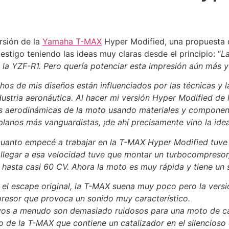
rsión de la
Yamaha T-MAX
Hyper Modified, una propuesta q
estigo teniendo las ideas muy claras desde el principio: “
La
a YZF-R1. Pero quería potenciar esta impresión aún más 
os de mis diseños están influenciados por las técnicas y l
ndustria aeronáutica. Al hacer mi versión Hyper Modified d
as aerodinámicas de la moto usando materiales y componen
planos más vanguardistas, ¡de ahí precisamente vino la id
uanto empecé a trabajar en la T-MAX Hyper Modified tuve 
 llegar a esa velocidad tuve que montar un turbocompresor
 hasta casi 60 CV. Ahora la moto es muy rápida y tiene un s
el escape original, la T-MAX suena muy poco pero la versi
esor que provoca un sonido muy característico.
vos a menudo son demasiado ruidosos para una moto de ca
o de la T-MAX que contiene un catalizador en el silencioso