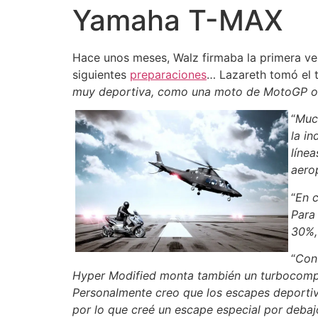
Yamaha T-MAX
Hace unos meses, Walz firmaba la primera ve
siguientes
preparaciones
… Lazareth tomó el t
muy deportiva, como una moto de MotoGP o l
“
Much
la i
líne
aero
“
En c
Para
30%,
“
Con 
Hyper Modified monta también un turbocompr
Personalmente creo que los escapes deporti
por lo que creé un escape especial por debaj