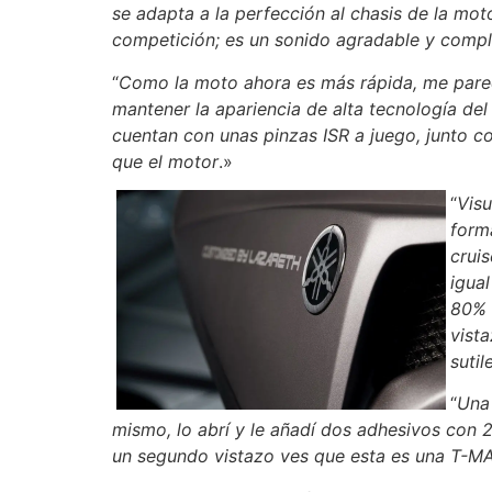
se adapta a la perfección al chasis de la mo
competición; es un sonido agradable y comp
“
Como la moto ahora es más rápida, me pare
mantener la apariencia de alta tecnología del
cuentan con unas pinzas ISR a juego, junto c
que el motor
.»
“
Visu
form
crui
igua
80% 
vist
sutil
“
Una 
mismo, lo abrí y le añadí dos adhesivos con 2
un segundo vistazo ves que esta es una T-M