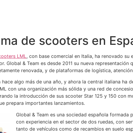
ama de scooters en Esp
cooters LML
, con base comercial en Italia, ha renovado su
r. Global & Team es desde 2011 su nueva representación q
etamente renovada, y de plataformas de logística, atenció
 hace algo más de una año, y ahora la central italiana ha d
LML con una organización más sólida y una red de concesi
orando la introducción de sus scooter Star 125 y 150 con m
que prepara importantes lanzamientos.
Global & Team es una sociedad española formada p
con experiencia en el sector de dos ruedas, con serv
tanto de vehículos como de recambios en suelo esp