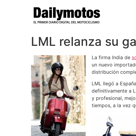
Ir
al
contenido
LML relanza su g
La firma India de
s
un nuevo importado
distribución compl
LML llegó a España
definitivamente a 
y profesional, mej
tiempos, a la vez 