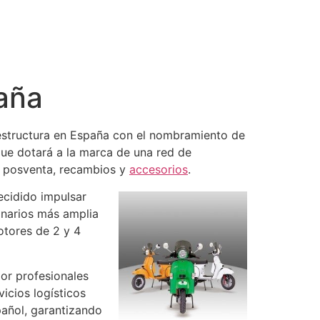
aña
 estructura en España con el nombramiento de
ue dotará a la marca de una red de
n posventa, recambios y
accesorios
.
ecidido impulsar
onarios más amplia
otores de 2 y 4
or profesionales
icios logísticos
añol, garantizando