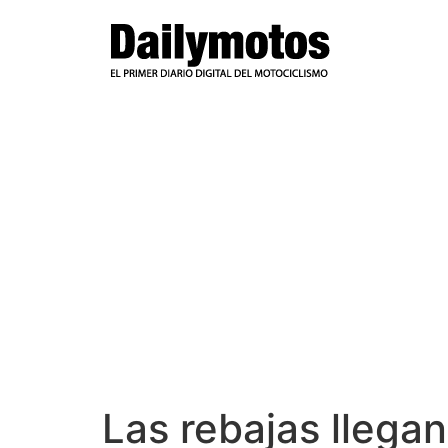
Ir
al
contenido
Las rebajas llega