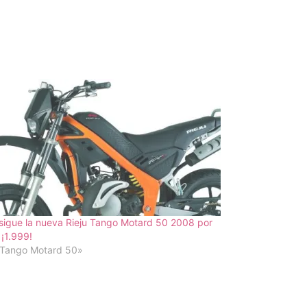
igue la nueva Rieju Tango Motard 50 2008 por
 ¡1.999!
«Tango Motard 50»