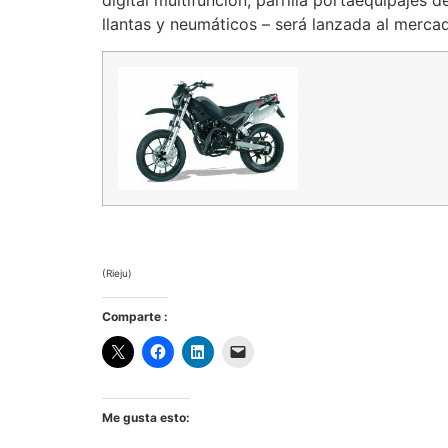
digital multifunción, parrilla portaequipajes d
llantas y neumáticos – será lanzada al merc
(Rieju)
Comparte :
Me gusta esto: