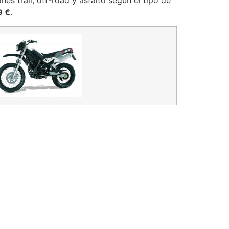
nes trail, off-road y asfalto según el tipo de
9 €
.