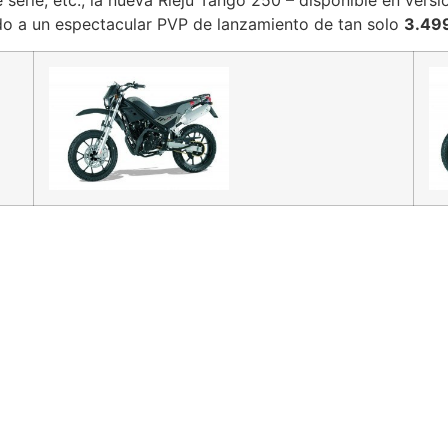
e serie, etc., la nueva Rieju Tango 250 – disponible en versio
ado a un espectacular PVP de lanzamiento de tan solo
3.49