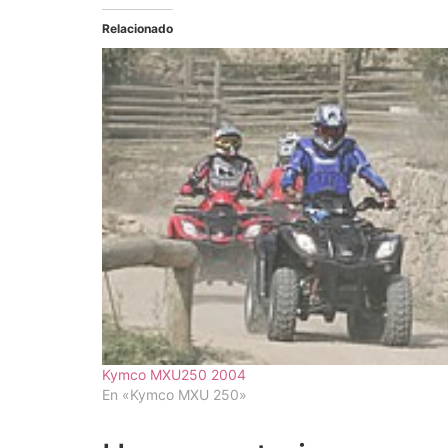
Relacionado
Kymco MXU250 2004
En «Kymco MXU 250»