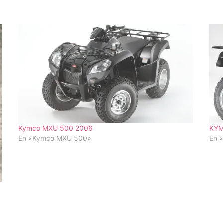
Kymco MXU 500 2006
KYM
En «Kymco MXU 500»
En 