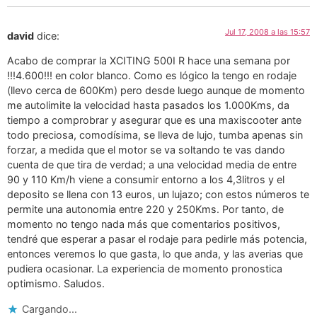
Jul 17, 2008 a las 15:57
david
dice:
Acabo de comprar la XCITING 500I R hace una semana por
!!!4.600!!! en color blanco. Como es lógico la tengo en rodaje
(llevo cerca de 600Km) pero desde luego aunque de momento
me autolimite la velocidad hasta pasados los 1.000Kms, da
tiempo a comprobrar y asegurar que es una maxiscooter ante
todo preciosa, comodísima, se lleva de lujo, tumba apenas sin
forzar, a medida que el motor se va soltando te vas dando
cuenta de que tira de verdad; a una velocidad media de entre
90 y 110 Km/h viene a consumir entorno a los 4,3litros y el
deposito se llena con 13 euros, un lujazo; con estos números te
permite una autonomia entre 220 y 250Kms. Por tanto, de
momento no tengo nada más que comentarios positivos,
tendré que esperar a pasar el rodaje para pedirle más potencia,
entonces veremos lo que gasta, lo que anda, y las averias que
pudiera ocasionar. La experiencia de momento pronostica
optimismo. Saludos.
Cargando...