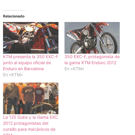
Relacionado
KTM presenta la 350 EXC-F
350 EXC-F, protagonista de
junto al equipo oficial de
la gama KTM Enduro 2012
Enduro en Barcelona
En «KTM»
En «KTM»
La 125 Duke y la Gama EXC
2012 protagonistas del
cursillo para mecánicos de