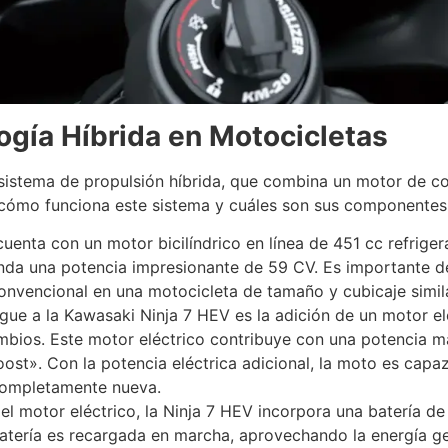
gía Híbrida en Motocicletas
sistema de propulsión híbrida, que combina un motor de co
cómo funciona este sistema y cuáles son sus componentes 
cuenta con un motor bicilíndrico en línea de 451 cc refrig
rinda una potencia impresionante de 59 CV. Es importante d
nvencional en una motocicleta de tamaño y cubicaje simil
ngue a la Kawasaki Ninja 7 HEV es la adición de un motor e
bios. Este motor eléctrico contribuye con una potencia má
ost». Con la potencia eléctrica adicional, la moto es capa
completamente nueva.
 el motor eléctrico, la Ninja 7 HEV incorpora una batería de
batería es recargada en marcha, aprovechando la energía ge