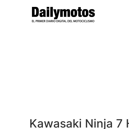
Ir
al
contenido
Kawasaki Ninja 7