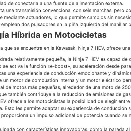
idad de conectarla a una fuente de alimentación externa.
ta una transmisión convencional con seis marchas, pero co
te mediante actuadores, lo que permite cambios sin neces
 emplean dos pulsadores en la piña izquierda del manillar p
gía Híbrida en Motocicletas
a que se encuentra en la Kawasaki Ninja 7 HEV, ofrece una 
indrada relativamente pequeña, la Ninja 7 HEV es capaz de 
 se activa la función «e-boost», su aceleración desde par
istas una experiencia de conducción emocionante y dinámic
e un motor de combustión interna y un motor eléctrico pe
al de motos más pequeñas, alrededor de una moto de 250 c
que también contribuye a la reducción de emisiones de gas
HEV ofrece a los motociclistas la posibilidad de elegir ent
ra. Esto les permite adaptar su experiencia de conducción s
» proporciona un impulso adicional de potencia cuando se 
uipada con características innovadoras, como la parada al