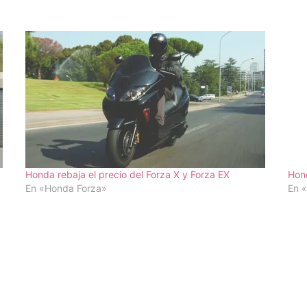
Honda rebaja el precio del Forza X y Forza EX
Hon
En «Honda Forza»
En 