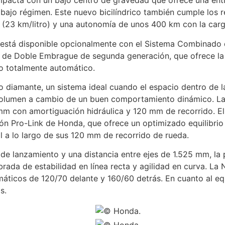
mpacta con un bajo centro de gravedad que ofrece una ent
 bajo régimen. Este nuevo bicilíndrico también cumple los 
 (23 km/litro) y una autonomía de unos 400 km con la carg
stá disponible opcionalmente con el Sistema Combinado d
 de Doble Embrague de segunda generación, que ofrece la 
io totalmente automático.
po diamante, un sistema ideal cuando el espacio dentro de 
volumen a cambio de un buen comportamiento dinámico. La
 mm con amortiguación hidráulica y 120 mm de recorrido. E
n Pro-Link de Honda, que ofrece un optimizado equilibrio d
l a lo largo de sus 120 mm de recorrido de rueda.
de lanzamiento y una distancia entre ejes de 1.525 mm, la 
brada de estabilidad en línea recta y agilidad en curva. L
máticos de 120/70 delante y 160/60 detrás. En cuanto al e
s.