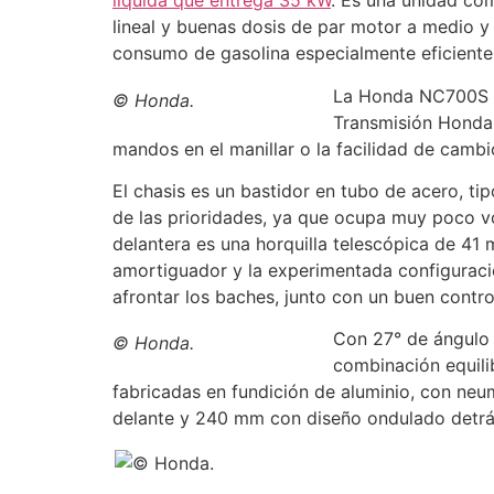
líquida que entrega 35 kW
. Es una unidad co
lineal y buenas dosis de par motor a medio y
consumo de gasolina especialmente eficiente
La Honda NC700S e
© Honda.
Transmisión Honda
mandos en el manillar o la facilidad de camb
El chasis es un bastidor en tubo de acero, ti
de las prioridades, ya que ocupa muy poco 
delantera es una horquilla telescópica de 41
amortiguador y la experimentada configuració
afrontar los baches, junto con un buen contro
Con 27° de ángulo 
© Honda.
combinación equili
fabricadas en fundición de aluminio, con neu
delante y 240 mm con diseño ondulado detrá