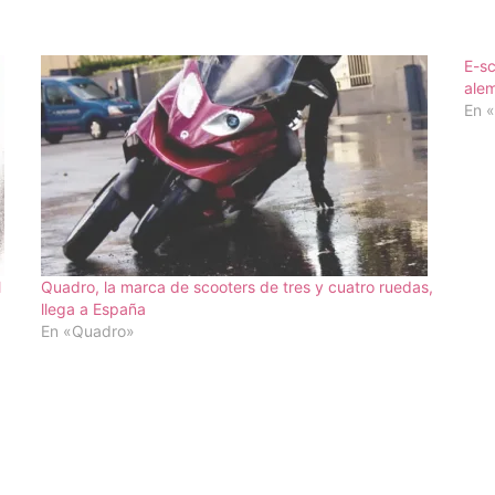
E-sc
alem
En «
l
Quadro, la marca de scooters de tres y cuatro ruedas,
llega a España
En «Quadro»