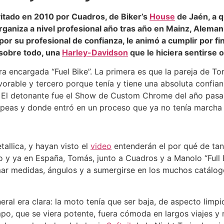
vitado en 2010 por Cuadros, de Biker’s
House
de Jaén, a q
iza a nivel profesional año tras año en Mainz, Alemani
 su profesional de confianza, le animó a cumplir por fi
 sobre todo, una
Harley-Davidson
que le hiciera sentirse o
a encargada “Fuel Bike”. La primera es que la pareja de To
orable y tercero porque tenía y tiene una absoluta confian
lo! El detonante fue el Show de Custom Chrome del año pa
ropeas y donde entró en un proceso que ya no tenía marcha
allica, y hayan visto el
video
entenderán el por qué de tan
 y ya en España, Tomás, junto a Cuadros y a Manolo “Full 
ar medidas, ángulos y a sumergirse en los muchos catálogo
eral era clara: la moto tenía que ser baja, de aspecto limpi
po, que se viera potente, fuera cómoda en largos viajes y