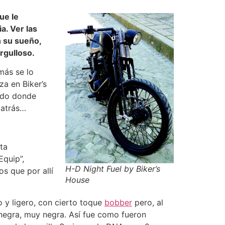
ue le
a. Ver las
n su sueño,
rgulloso.
más se lo
za en Biker’s
sado donde
 atrás…
ta
Equip”,
H-D Night Fuel by Biker’s
s que por allí
House
o y ligero, con cierto toque
bobber
pero, al
 negra, muy negra. Así fue como fueron