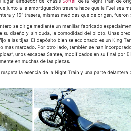
 lugar, alrededor del chasis
Softail
de la Night Train de ori
ue junto a la amortiguación trasera hace que la Fuel sea más
ntera y 16” trasera, mismas medidas que de origen, fueron 
antero se dirige mediante un manillar fabricado especialm
 su diseño y, sin duda, la comodidad del piloto. Unas preci
ijo a las tijas. El depósito bien seleccionado es un King 
lo mas marcado. Por otro lado, también se han incorporado
 picas”, unos escapes Santee, modificados en su final por 
amente en muchas de las piezas.
 respeta la esencia de la Night Train y una parte delantera