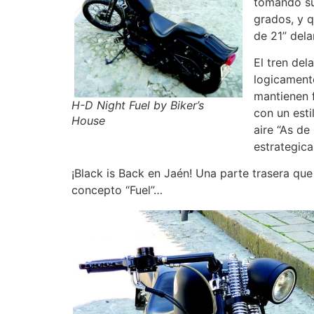
tomando su
grados, y q
de 21” dela
El tren del
logicamente
mantienen f
H-D Night Fuel by Biker’s
con un esti
House
aire “As de
estrategic
¡Black is Back en Jaén! Una parte trasera que
concepto “Fuel”…