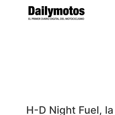
Ir
al
contenido
H-D Night Fuel, la