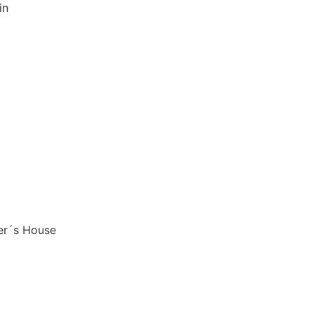
in
er´s House