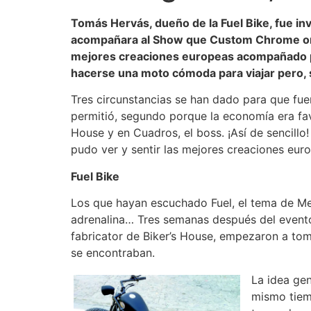
Tomás Hervás, dueño de la Fuel Bike, fue in
acompañara al Show que Custom Chrome organ
mejores creaciones europeas acompañado por
hacerse una moto cómoda para viajar pero,
Tres circunstancias se han dado para que fuer
permitió, segundo porque la economía era fav
House y en Cuadros, el boss. ¡Así de sencil
pudo ver y sentir las mejores creaciones eu
Fuel Bike
Los que hayan escuchado Fuel, el tema de Met
adrenalina… Tres semanas después del evento
fabricator de Biker’s House, empezaron a tom
se encontraban.
La idea gen
mismo tiem