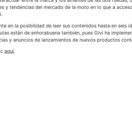
nteractuar entre la marca y los amantes de las dos ruedas
es y tendencias del mercado de la moto en lo que a accesor
i.
e en la posibilidad de leer sus contenidos hasta en seis idi
utas están de enhorabuena también, pues Givi ha implemen
icias y anuncios de lanzamientos de nuevos productos cont
lic
aquí
.