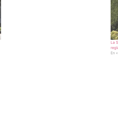
La S
reg
En «