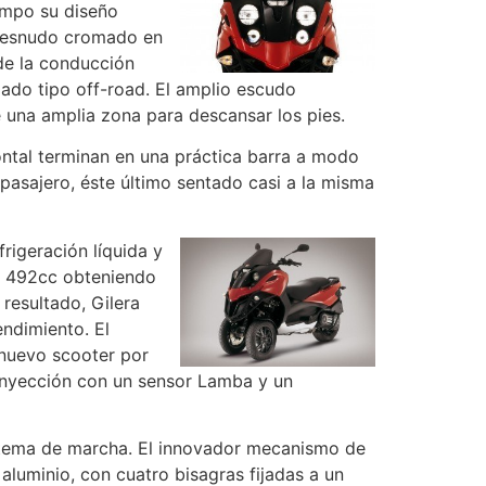
empo su diseño
r desnudo cromado en
de la conducción
jado tipo off-road. El amplio escudo
 una amplia zona para descansar los pies.
rontal terminan en una práctica barra a modo
 pasajero, éste último sentado casi a la misma
rigeración líquida y
os 492cc obteniendo
esultado, Gilera
ndimiento. El
 nuevo scooter por
 inyección con un sensor Lamba y un
istema de marcha. El innovador mecanismo de
luminio, con cuatro bisagras fijadas a un