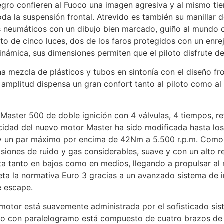
egro confieren al Fuoco una imagen agresiva y al mismo ti
oda la suspensión frontal. Atrevido es también su manilla
os neumáticos con un dibujo bien marcado, guiño al mundo 
nto de cinco luces, dos de los faros protegidos con un enre
námica, sus dimensiones permiten que el piloto disfrute de
una mezcla de plásticos y tubos en sintonía con el diseño f
 y amplitud dispensa un gran confort tanto al piloto como al
aster 500 de doble ignición con 4 válvulas, 4 tiempos, ref
acidad del nuevo motor Master ha sido modificada hasta l
y un par máximo por encima de 42Nm a 5.500 r.p.m. Como r
iones de ruido y gas considerables, suave y con un alto re
 tanto en bajos como en medios, llegando a propulsar al
peta la normativa Euro 3 gracias a un avanzado sistema de
e escape.
 motor está suavemente administrada por el sofisticado s
o con paralelogramo está compuesto de cuatro brazos de a