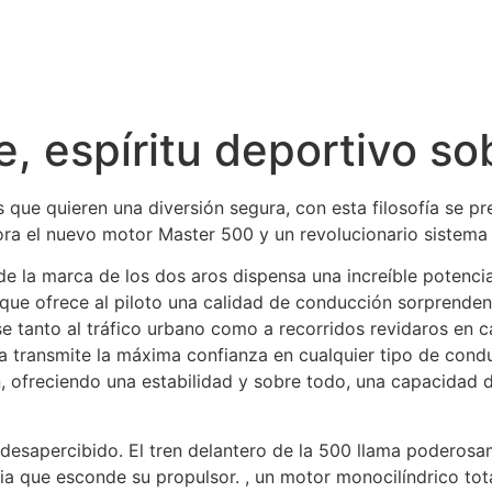
, espíritu deportivo so
s que quieren una diversión segura, con esta filosofía se p
ora el nuevo motor Master 500 y un revolucionario sistema
de la marca de los dos aros dispensa una increíble potencia
 que ofrece al piloto una calidad de conducción sorprenden
e tanto al tráfico urbano como a recorridos revidaros en c
ra transmite la máxima confianza en cualquier tipo de con
ón, ofreciendo una estabilidad y sobre todo, una capacidad
 desapercibido. El tren delantero de la 500 llama poderosa
cia que esconde su propulsor. , un motor monocilíndrico to