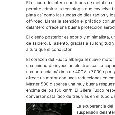
El escudo delantero con tubos de metal en n
permite admirar la tecnología que envuelve t
plata así como las ruedas de diez radios y l
off-road. Llama la atención el práctico conju
delantero ofrece una buena protección aerodi
El diseño posterior es sobrio y minimalista, 
de asidero. El asiento, gracias a su longitud
altura que el conductor.
El corazón del Fuoco alberga el nuevo motor M
una unidad de inyección electrónica. La cap
una potencia máxima de 40CV a 7.000 r.p.m 
ofrece un motor con unas reducciones en emis
Master 500 dispensa una muy buena respuesta
encima de los 150 km/h. El Gilera Fuoco res
conversor catalítico de tres vías en el tubo d
La exuberancia del
suspensión delanter