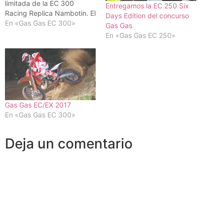
limitada de la EC 300
Entregamos la EC 250 Six
Racing Replica Nambotin. El
Days Edition del concurso
precio de dicho modelo
En «Gas Gas EC 300»
Gas Gas
exclusivo será el mismo de
En «Gas Gas EC 250»
la EC 300 Racing actual.
Esta serie limitada, que
coincide con el mayor auge
de las motos de 2T…
Gas Gas EC/EX 2017
En «Gas Gas EC 300»
Deja un comentario