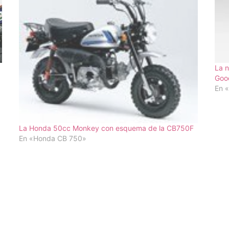
La n
Goo
En 
La Honda 50cc Monkey con esquema de la CB750F
En «Honda CB 750»