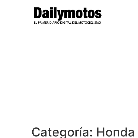
Ir
al
contenido
Categoría:
Honda