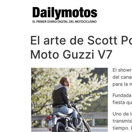
Ir
al
contenido
El arte de Scott P
Moto Guzzi V7
El show
del can
para la 
Fundada 
fiesta q
Uno de l
transmis
tiempo. 