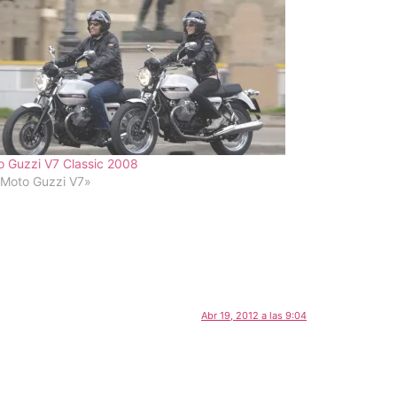
 Guzzi V7 Classic 2008
«Moto Guzzi V7»
Abr 19, 2012 a las 9:04