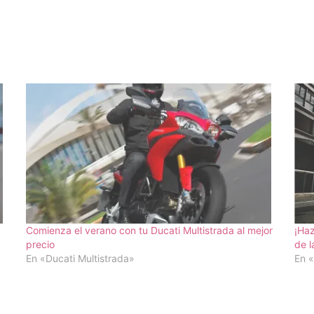
Comienza el verano con tu Ducati Multistrada al mejor
¡Haz
precio
de l
En «Ducati Multistrada»
En 